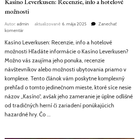
Kasíno Leverkusen: Recenzie, info a hotelové
možnosti
Autor:
admin
aktualizované
6. mája 2025
Zanechať
k
komentár
článku
Kasíno Leverkusen: Recenzie, info a hotelové
Kasíno
Leverkusen:
možnosti Hľadáte informácie o Kasíno Leverkusen?
Recenzie,
Možno vás zaujíma jeho ponuka, recenzie
info
návštevníkov alebo možnosti ubytovania priamo v
a
hotelové
komplexe. Tento článok vám poskytne komplexný
možnosti
prehľad o tomto jedinečnom mieste, ktoré síce nesie
názov „Kasíno“, avšak jeho zameranie je úplne odlišné
od tradičných herní či zariadení ponúkajúcich
hazardné hry. Čo …