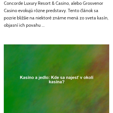
Ďalšie
Concorde Luxury Resort & Casino, alebo Grosvenor
Známe
Casino evokujú rôzne predstavy. Tento článok sa
Herne
pozrie bližšie na niektoré známe mená zo sveta kasín,
objasní ich povahu …