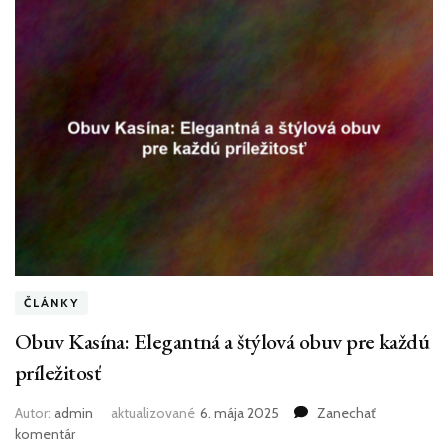
ČLÁNKY
Obuv Kasína: Elegantná a štýlová obuv pre každú
príležitosť
Autor:
admin
aktualizované
6. mája 2025
Zanechať
k
komentár