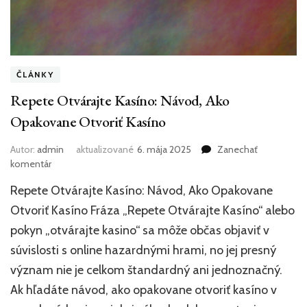
ČLÁNKY
Repete Otvárajte Kasíno: Návod, Ako
Opakovane Otvoriť Kasíno
Autor:
admin
aktualizované
6. mája 2025
Zanechať
k
komentár
článku
Repete Otvárajte Kasíno: Návod, Ako Opakovane
Repete
Otvárajte
Otvoriť Kasíno Fráza „Repete Otvárajte Kasíno“ alebo
Kasíno:
pokyn „otvárajte kasino“ sa môže občas objaviť v
Návod,
súvislosti s online hazardnými hrami, no jej presný
Ako
Opakovane
význam nie je celkom štandardný ani jednoznačný.
Otvoriť
Ak hľadáte návod, ako opakovane otvoriť kasíno v
Kasíno