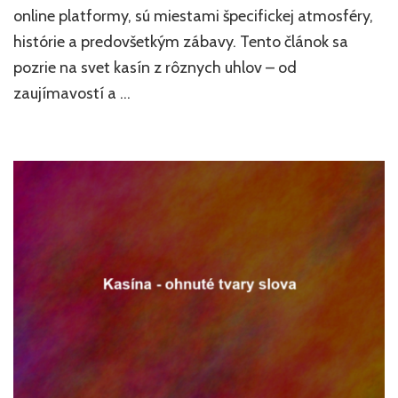
(nielen)
online platformy, sú miestami špecifickej atmosféry,
pre
histórie a predovšetkým zábavy. Tento článok sa
hráčov
pozrie na svet kasín z rôznych uhlov – od
zaujímavostí a …