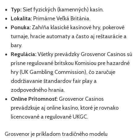
Typ:
Sieť fyzických (kamenných) kasín.
Lokalita:
Primárne Veľká Británia.
Ponuka:
Zahŕňa klasické kasínové hry, pokerové
turnaje, hracie automaty a často aj reštaurácie a
bary.
Regulácia:
Všetky prevádzky Grosvenor Casinos sú
prísne regulované britskou Komisiou pre hazardné
hry (UK Gambling Commission), čo zaručuje
dodržiavanie štandardov fair play a
zodpovedného hrania.
Online Prítomnosť:
Grosvenor Casinos
prevádzkuje aj online kasíno, ktoré je rovnako
licencované a regulované UKGC.
Grosvenor je príkladom tradičného modelu