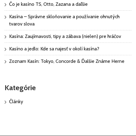
Čo je kasíno TS, Otto, Zazana a daľšie
Kasína – Správne skloňovanie a používanie ohnutých
tvarov slova
Kasína: Zaujímavosti, tipy a zábava (nielen) pre hráčov
Kasíno a jedlo: Kde sa najesť v okolí kasína?
Zoznam Kasín: Tokyo, Concorde & Ďalšie Známe Herne
Kategórie
Články