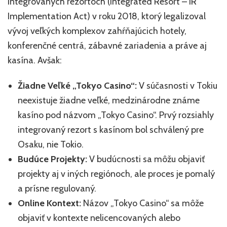
integrovaných rezortoch (Integrated Resort – IR
Implementation Act) v roku 2018, ktorý legalizoval
vývoj veľkých komplexov zahŕňajúcich hotely,
konferenčné centrá, zábavné zariadenia a práve aj
kasína. Avšak:
Žiadne Veľké „Tokyo Casino“:
V súčasnosti v Tokiu
neexistuje žiadne veľké, medzinárodne známe
kasíno pod názvom „Tokyo Casino“. Prvý rozsiahly
integrovaný rezort s kasínom bol schválený pre
Osaku, nie Tokio.
Budúce Projekty:
V budúcnosti sa môžu objaviť
projekty aj v iných regiónoch, ale proces je pomalý
a prísne regulovaný.
Online Kontext:
Názov „Tokyo Casino“ sa môže
objaviť v kontexte nelicencovaných alebo