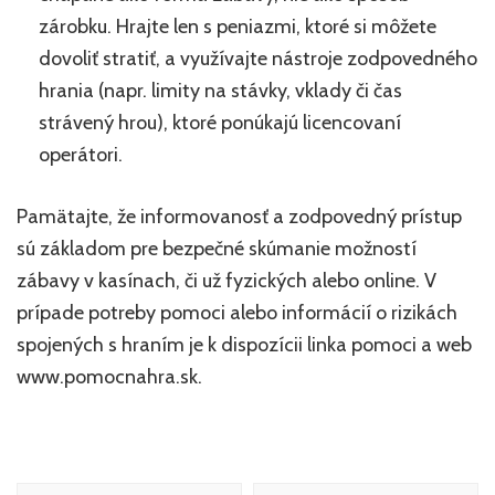
zárobku. Hrajte len s peniazmi, ktoré si môžete
dovoliť stratiť, a využívajte nástroje zodpovedného
hrania (napr. limity na stávky, vklady či čas
strávený hrou), ktoré ponúkajú licencovaní
operátori.
Pamätajte, že informovanosť a zodpovedný prístup
sú základom pre bezpečné skúmanie možností
zábavy v kasínach, či už fyzických alebo online. V
prípade potreby pomoci alebo informácií o rizikách
spojených s hraním je k dispozícii linka pomoci a web
www.pomocnahra.sk.