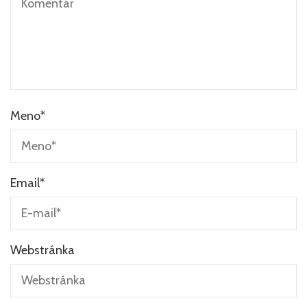
Meno
*
Email
*
Webstránka