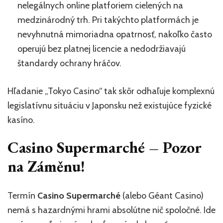
nelegálnych online platforiem cielených na
medzinárodný trh. Pri takýchto platformách je
nevyhnutná mimoriadna opatrnosť, nakoľko často
operujú bez platnej licencie a nedodržiavajú
štandardy ochrany hráčov.
Hľadanie „Tokyo Casino“ tak skôr odhaľuje komplexnú
legislatívnu situáciu v Japonsku než existujúce fyzické
kasíno.
Casino Supermarché – Pozor
na Záměnu!
Termín
Casino Supermarché
(alebo Géant Casino)
nemá s hazardnými hrami absolútne nič spoločné. Ide