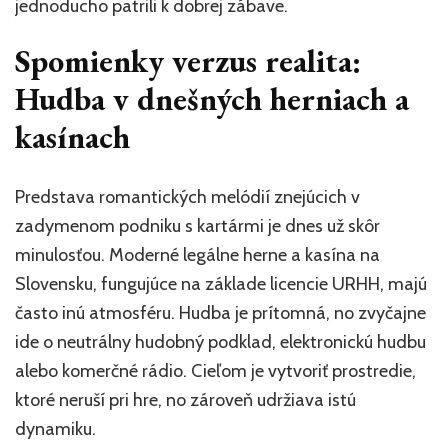
jednoducho patrili k dobrej zábave.
Spomienky verzus realita:
Hudba v dnešných herniach a
kasínach
Predstava romantických melódií znejúcich v
zadymenom podniku s kartármi je dnes už skôr
minulosťou. Moderné legálne herne a kasína na
Slovensku, fungujúce na základe licencie URHH, majú
často inú atmosféru. Hudba je prítomná, no zvyčajne
ide o neutrálny hudobný podklad, elektronickú hudbu
alebo komerčné rádio. Cieľom je vytvoriť prostredie,
ktoré neruší pri hre, no zároveň udržiava istú
dynamiku.