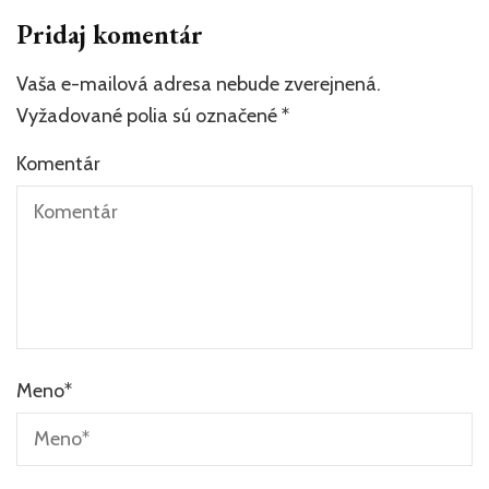
Pridaj komentár
Vaša e-mailová adresa nebude zverejnená.
Vyžadované polia sú označené
*
Komentár
Meno
*