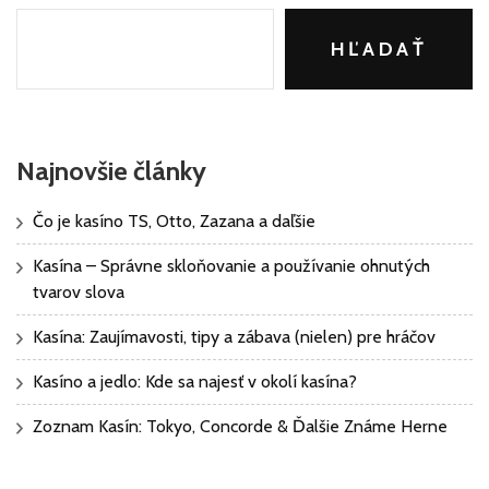
HĽADAŤ
Najnovšie články
Čo je kasíno TS, Otto, Zazana a daľšie
Kasína – Správne skloňovanie a používanie ohnutých
tvarov slova
Kasína: Zaujímavosti, tipy a zábava (nielen) pre hráčov
Kasíno a jedlo: Kde sa najesť v okolí kasína?
Zoznam Kasín: Tokyo, Concorde & Ďalšie Známe Herne