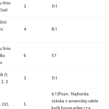
 líniu
3
11:1
ísel
ínií
mi
4
8:1
 líniu
íku
6
5:1
v
ík 0,
3
11:1
 2, 3
6:1 (Pozn.: Najhoršia
stávka v americkej rulete
, 00,
5
kvôli house edge cca