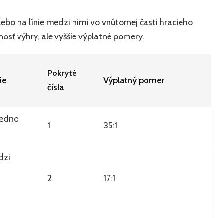
lebo na línie medzi nimi vo vnútornej časti hracieho
nosť výhry, ale vyššie výplatné pomery.
Pokryté
ie
Výplatný pomer
čísla
jedno
1
35:1
dzi
2
17:1