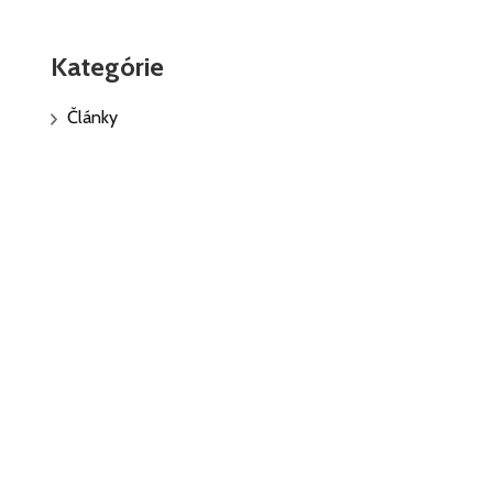
Kategórie
Články