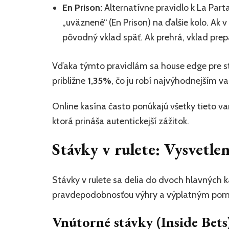
En Prison:
Alternatívne pravidlo k La Part
„uväznené“ (En Prison) na ďalšie kolo. Ak 
pôvodný vklad späť. Ak prehrá, vklad prep
Vďaka týmto pravidlám sa house edge pre stá
približne
1,35%
, čo ju robí najvýhodnejším v
Online kasína často ponúkajú všetky tieto va
ktorá prináša autentickejší zážitok.
Stávky v rulete: Vysvetle
Stávky v rulete sa delia do dvoch hlavných ka
pravdepodobnosťou výhry a výplatným po
Vnútorné stávky (Inside Bets