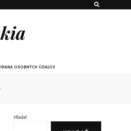
kia
HRANA OSOBNÝCH ÚDAJOV
v
Hľadať