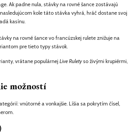
age. Ak padne nula, stávky na rovné šance zostávajú
v nasledujúcom kole táto stávka vyhrá, hráč dostane svoj
adá kasínu.
vky na rovné šance vo francúzskej rulete znižuje na
ariantom pre tieto typy stávok.
rianty, vrátane populárnej
Live Rulety
so živými krupiérmi,
nie možností
tegórií: vnútorné a vonkajšie. Líšia sa pokrytím čísel,
merom.
)