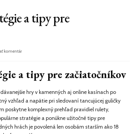
tégie a tipy pre
k
ať komentár
článku
Ruleta:
Pravidlá,
égie a tipy pre začiatočníkov
stratégie
a
tipy
adávanejšie hry v kamenných aj online kasínach po
pre
tný vzhľad a napätie pri sledovaní tancujúcej guličky
začiatočníkov
ám poskytne komplexný prehľad pravidiel rulety,
pulárne stratégie a ponúkne užitočné tipy pre
rdných hrách je povolená len osobám starším ako 18