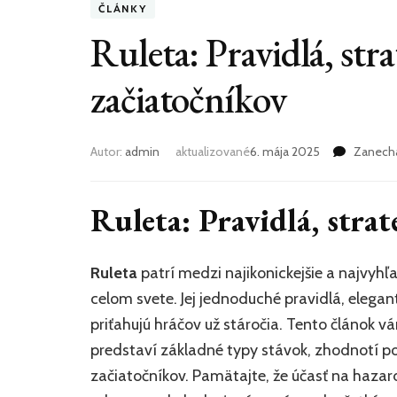
ČLÁNKY
Ruleta: Pravidlá, stra
začiatočníkov
Autor:
admin
aktualizované
6. mája 2025
Zanech
Ruleta: Pravidlá, strat
Ruleta
patrí medzi najikonickejšie a najvyhľ
celom svete. Jej jednoduché pravidlá, elegan
priťahujú hráčov už stáročia. Tento článok v
predstaví základné typy stávok, zhodnotí po
začiatočníkov. Pamätajte, že účasť na haza