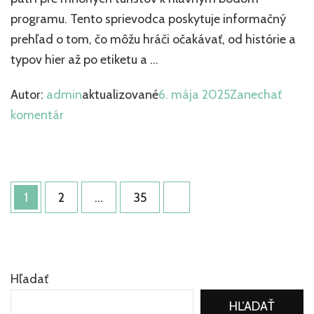
programu. Tento sprievodca poskytuje informačný
prehľad o tom, čo môžu hráči očakávať, od histórie a
typov hier až po etiketu a …
Autor:
admin
aktualizované
6. mája 2025
Zanechať
k
komentár
článku
Kasína
v
Stránkovanie
Las
Stránka
Stránka
Stránka
1
2
…
35
príspevkov
Vegas:
Sprievodca
pre
hráčov
Hľadať
HĽADAŤ