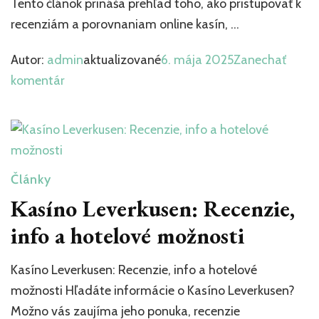
Tento článok prináša prehľad toho, ako pristupovať k
recenziám a porovnaniam online kasín, …
Autor:
admin
aktualizované
6. mája 2025
Zanechať
k
komentár
článku
Online
kasína:
Recenzie
Články
a
Kasíno Leverkusen: Recenzie,
porovnanie
pre
info a hotelové možnosti
slovenských
hráčov
Kasíno Leverkusen: Recenzie, info a hotelové
možnosti Hľadáte informácie o Kasíno Leverkusen?
Možno vás zaujíma jeho ponuka, recenzie