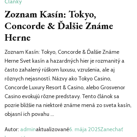
Články
Kde
Zoznam Kasín: Tokyo,
sa
najesť
Concorde & Ďalšie Známe
v
Herne
okolí
kasína?
Zoznam Kasín: Tokyo, Concorde & Ďalšie Známe
Herne Svet kasín a hazardných hier je rozmanitý a
často zahalený rúškom luxusu, vzrušenia, ale aj
rôznych nejasností. Názvy ako Tokyo Casino,
Concorde Luxury Resort & Casino, alebo Grosvenor
Casino evokujú rôzne predstavy. Tento článok sa
pozrie bližšie na niektoré známe mená zo sveta kasín,
objasní ich povahu …
Autor:
admin
aktualizované
6. mája 2025
Zanechať