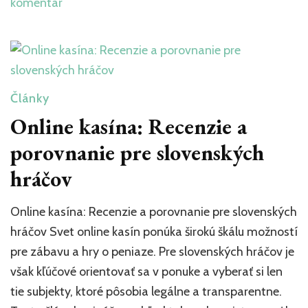
k
komentár
článku
Zoznam
Kasín:
Tokyo,
Články
Concorde
Online kasína: Recenzie a
&
Ďalšie
porovnanie pre slovenských
Známe
hráčov
Herne
Online kasína: Recenzie a porovnanie pre slovenských
hráčov Svet online kasín ponúka širokú škálu možností
pre zábavu a hry o peniaze. Pre slovenských hráčov je
však kľúčové orientovať sa v ponuke a vyberať si len
tie subjekty, ktoré pôsobia legálne a transparentne.