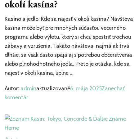
okolí kasína?
Kasíno a jedlo: Kde sa najesť v okolí kasína? Návšteva
kasína môže byť pre mnohých súčasťou večerného
programu alebo výletu, ktorý si chcú spestriť trochou
zábavy a vzrušenia. Takáto návšteva, najmä ak trvá
dlhšie, sa však často spája aj s potrebou občerstvenia
alebo plnohodnotného jedla. Preto je otázka, kde sa
najesť v okolí kasína, úplne …
Autor:
admin
aktualizované
6. mája 2025
Zanechať
k
komentár
článku
Kasíno
a
jedlo: