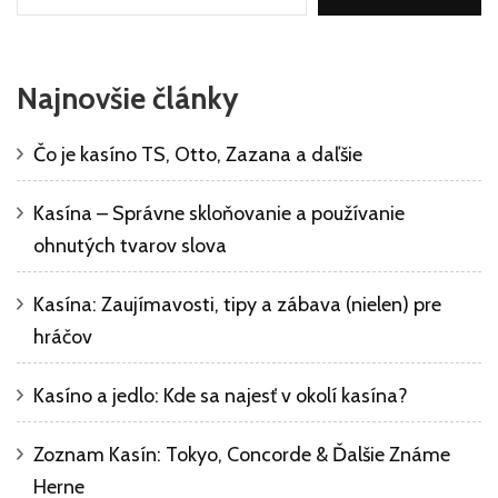
Najnovšie články
Čo je kasíno TS, Otto, Zazana a daľšie
Kasína – Správne skloňovanie a používanie
ohnutých tvarov slova
Kasína: Zaujímavosti, tipy a zábava (nielen) pre
hráčov
Kasíno a jedlo: Kde sa najesť v okolí kasína?
Zoznam Kasín: Tokyo, Concorde & Ďalšie Známe
Herne