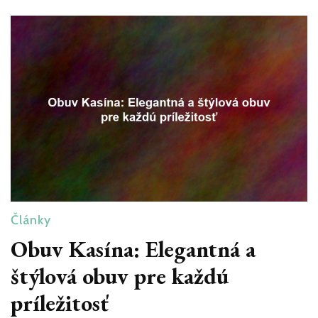
Telekom
Kasíno
a
4ka
Kasíno:
Kde
hrať
a
ako
získať
Články
bonus?
Obuv Kasína: Elegantná a
štýlová obuv pre každú
príležitosť